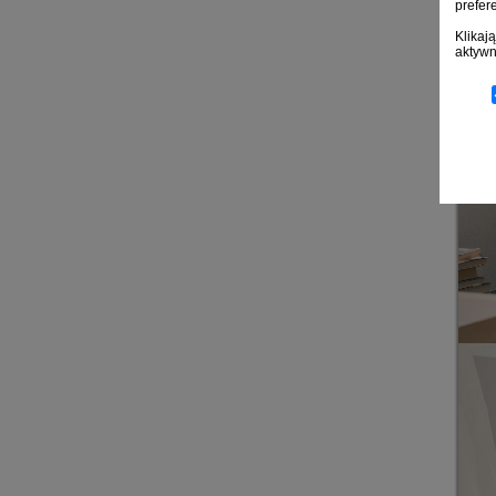
prefer
Klikaj
aktywn