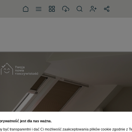
prywatność jest dla nas ważna.
 być transparentni i dać Ci możliwość zaakceptowania plików cookie zgodnie z T