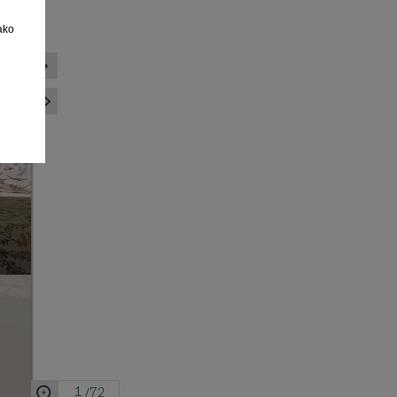
ako
/72