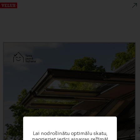
Lai nodrošinātu optimālu skatu,
pagrieziet ierīci ainavas režīmā!