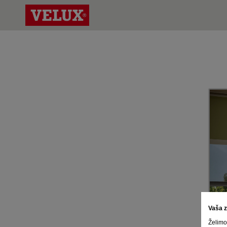
Vaša 
Želimo