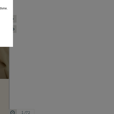
tivne.
/72