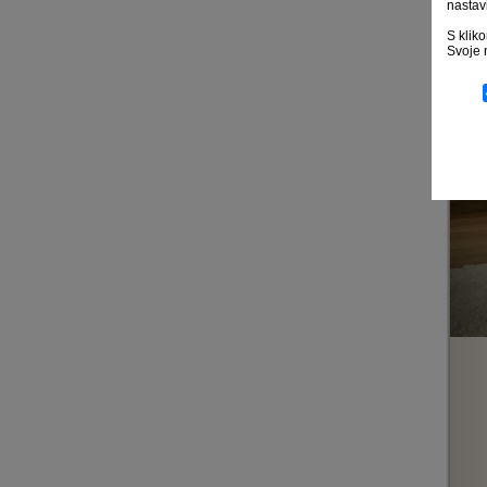
nastavi
S kli
Svoje 