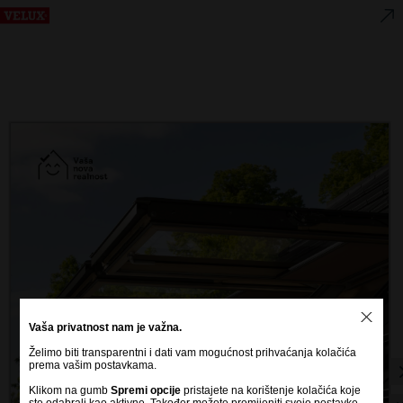
Vaša privatnost nam je važna.
Želimo biti transparentni i dati vam mogućnost prihvaćanja kolačića
prema vašim postavkama.
Za optimalan prikaz, rotirajte
Klikom na gumb
Spremi opcije
pristajete na korištenje kolačića koje
uređaj u pejzažni način!
ste odabrali kao aktivne. Također možete promijeniti svoje postavke