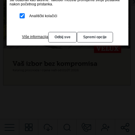
nakon početnog pristanka.
Analitički kolačići
Više informacija
Odbij sve
Spremi opcije